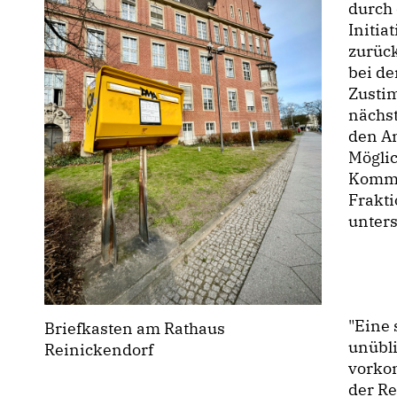
durch 
Initia
zurück
bei de
Zustim
nächst
den A
Möglic
Kommun
Frakti
unters
"Eine 
Briefkasten am Rathaus
unübli
Reinickendorf
vorkom
der Re