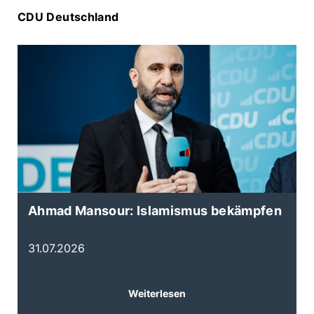
CDU Deutschland
Ahmad Mansour: Islamismus bekämpfen
K
d
31.07.2026
3
Weiterlesen