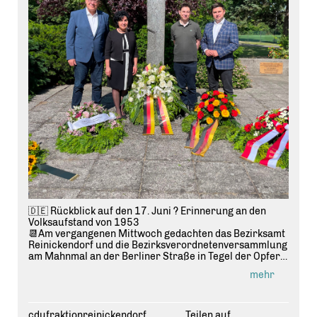
🇩🇪 Rückblick auf den 17. Juni ? Erinnerung an den
Volksaufstand von 1953
📆Am vergangenen Mittwoch gedachten das Bezirksamt
Reinickendorf und die Bezirksverordnetenversammlung
am Mahnmal an der Berliner Straße in Tegel der Opfer
des Volksaufstandes vom 17. Juni 1953.
mehr
Für die CDU-Fraktion Reinickendorf waren unser
Fraktionär @
ulf
.wilhelm sowie der stellvertretende
Fraktionsvorsitzende @
tomasz
.klon.cdu vor Ort. Das
Bezirksamt wurde durch unsere
cdufraktionreinickendorf
Teilen auf