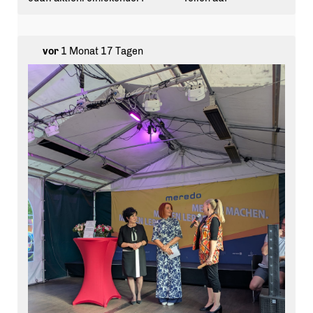
Bezirksbürgermeisterin @
emine_demirbuekenwegner
und Bezirksstadtrat @
harald_muschner
vertreten.
Der Gedenkort in Tegel erinnert an die rund 8.000
Stahlarbeiter aus Hennigsdorf, die am 17. Juni 1953
vor
1 Monat 17 Tagen
über die Berliner Straße nach Berlin zogen, um sich den
Protesten gegen das SED-Regime anzuschließen. Ihr
Einsatz für Freiheit, Demokratie und die deutsche
Einheit bleibt unvergessen.
Der 17. Juni ist ein wichtiger Teil unserer
Freiheitsgeschichte. Die Erinnerung an die mutigen
Frauen und Männer von damals mahnt uns auch heute,
für Demokratie, Rechtsstaatlichkeit und
Menschenwürde einzustehen.
#
volksaufstand
#
17june
#
reinickendorf
#
fuchsbezirk
#
cdufraktionreinickendorf