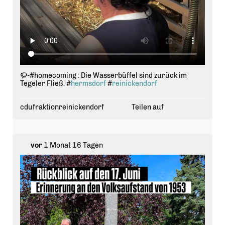
🦬-#homecoming : Die Wasserbüffel sind zurück im
Tegeler Fließ. #
hermsdorf
#
reinickendorf
cdufraktionreinickendorf
Teilen auf
vor
1 Monat 16 Tagen