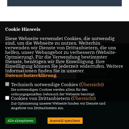
Cookie Hinweis
Diese Webseite verwendet Cookies, die notwendig
sind, um die Webseite zu nutzen. Weiterhin
verwenden wir Dienste von Drittanbietern, die uns
helfen, unser Webangebot zu verbessern (Website-
Optmierung). Für die Verwendung bestimmter
Dienste, benötigen wir Ihre Einwilligung. Ihre
Einwilligung können Sie jederzeit widerrufen. Weitere
Informationen finden Sie in unserer
IMPRESSUM
Datenschutzerklärung
.
DATENSCHUTZ
Technisch notwendige Cookies (
Übersicht
)
KONTAKT
Die notwendigen Cookies werden allein für den
ordnungsgemäßen Gebrauch der Webseite benötigt.
Cookies von Drittanbietern (
Übersicht
)
Zur Optimierung unserer Webseite binden wir Dienste und
@2026 CDU-Fraktion in der BVV
Angebote von Drittanbietern ein.
Reinickendorf
Alle Rechte vorbehalten.
Alle akzeptieren
Auswahl speichern