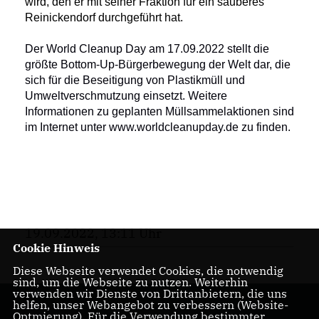
wird, den er mit seiner Fraktion für ein sauberes
Reinickendorf durchgeführt hat.
Der World Cleanup Day am 17.09.2022 stellt die 
größte Bottom-Up-Bürgerbewegung der Welt dar, die 
sich für die Beseitigung von Plastikmüll und 
Umweltverschmutzung einsetzt. Weitere 
Informationen zu geplanten Müllsammelaktionen sind 
im Internet unter www.worldcleanupday.de zu finden.
19.09.2022, 13:11 Uhr
Cookie Hinweis
Diese Webseite verwendet Cookies, die notwendig
sind, um die Webseite zu nutzen. Weiterhin
verwenden wir Dienste von Drittanbietern, die uns
helfen, unser Webangebot zu verbessern (Website-
Optmierung). Für die Verwendung bestimmter